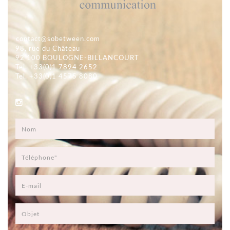
contact@sobetween.com
98, rue du Château
92 100 BOULOGNE-BILLANCOURT
Tel. +33(0)1 7894 2652
Tel. +33(0)1 4575 8080