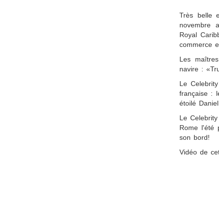
Très belle
novembre au
Royal Carib
commerce ext
Les maîtres
navire : «Tr
Le Celebrit
française : 
étoilé Dani
Le Celebrity
Rome l'été 
son bord!
Vidéo de ce