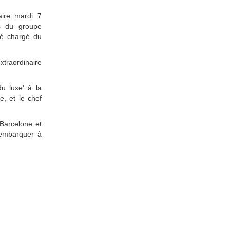
ire mardi 7
es du groupe
ué chargé du
traordinaire
u luxe' à la
e, et le chef
 Barcelone et
 embarquer à