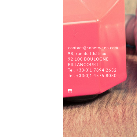
contact@sobetween.com
98, rue du Château
92 100 BOULOGNE-
BILLANCOURT
Tel. +33(0)1 7894 2652
Tel. +33(0)1 4575 8080