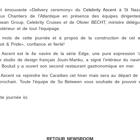
 et émouvante «Delivery ceremony» du
Celebrity Ascent
à St Naza
x Chantiers de l'Atlantique en présence des équipes dirigent
bean Group, Celebrity Cruises et de Olivier BECHT, ministre délég
érieur et de tout l'équipage.
 mots de cette journée et à propos de la construction de cet ex
ust & Pride», confiance et fierté!
y Ascent est le 4e navire de la série Edge, une pure expression 'd
le studio de design français Jouin-Manku, a signé l’intérieur du navir
el Boulud y a ouvert son second restaurant gastronomique en mer.
 Ascent va rejoindre les Caraïbes cet hiver mais sera au départ de
prochain. Toute l'équipe de So Between vous souhaite de pouvoir
tte journée
ici
.
RETOUR NEWSROOM