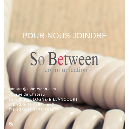
POUR NOUS JOINDRE
contact@sobetween.com
98, rue du Château
92 100 BOULOGNE-BILLANCOURT
Tel. +33(0)1 7894 2652
Tel. +33(0)1 4575 8080